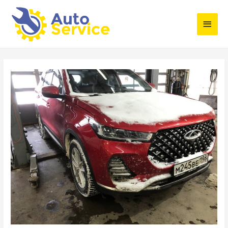
Глав
мен