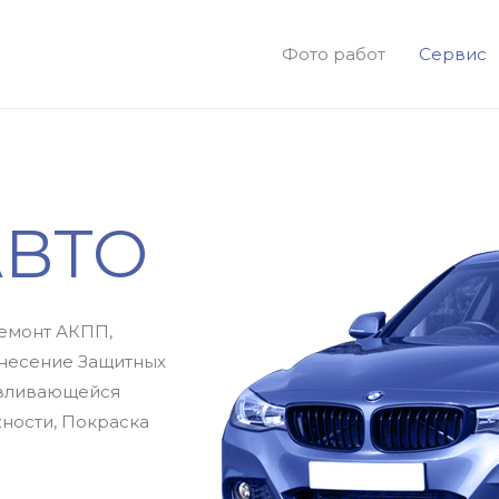
Фото работ
Сервис
АВТО
Ремонт АКПП,
анесение Защитных
авливающейся
ности, Покраска